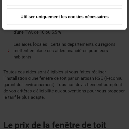
intérêt permettent de financer des travaux de rénovation
permettant d’augmenter les performances écologiques.
Utiliser uniquement les cookies nécessaires
La TVA (Taxe sur la valeur ajoutée) à taux réduit : les
travaux de rénovation énergétiques peuvent bénéficier
d’une TVA de 10 ou 5,5 %.
Les aides locales : certains départements ou régions
mettent en place des aides financières pour leurs
habitants.
Toutes ces aides sont éligibles si vous faites réaliser
l’installation d’une fenêtre de toit par un artisan RGE (Reconnu
garant de l’environnement). Tous nos devis tiennent comptent
de vos critères d’éligibilité aux subventions pour vous proposer
le tarif le plus adapté.
Le prix de la fenêtre de toit