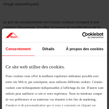
vitrage autonettoyant).
Le prix du remplacement est moins coûteux comparé à une
création d’ouverture. En effet, le travail de modification de la
charpente n’est pas nécessaire. Il faut compter en moyenne
entre 200 et 1 000 €. Si vous souhaitez comparer les devis, il
est conseillé de choisir en fonction de l’expertise de
l’installateur. Pour obtenir le prix le plus intéressant, il est
Consentement
Détails
À propos des cookies
préférable de ne pas modifier la taille de l’ouverture. Dans le
cas contraire, il faut remodeler la charpente. Cela ajoute un
coût supplémentaire à la facture de pose. Les experts RotoⓇ
Ce site web utilise des cookies.
sauront vous proposer les aménagements les plus adaptés à
votre logement.
Nous voulons vous offrir la meilleure expérience utilisateur possible avec
notre site Web et, par conséquent, nous utilisons différents cookies. Certains
cookies sont techniquement indispensables à l'affichage du site. D'autres sont
utilisés pour améliorer ce site et votre expérience. Nous ne tiendrons compte
Les aides à l’installation d’une
de vos préférences et ne traiterons vos données à des fins de marketing,
fenêtre de toit
d'analyse et de personnalisation que si vous y consentez en cliquant sur