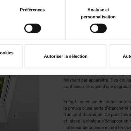
 votre fenêtre de toit.
Préférences
Analyse et
personnalisation
Une dégradation du bâti
toit
cookies
Autoriser la sélection
Aut
Le bâti d’une fenêtre de toit peut 
Quel que soit le matériau utilisé, 
intempéries et il est possible que
finissent par apparaître. Des coulur
sont aussi le signe d’une dégradat
Enfin, la survenue de taches noires
la preuve d’une perte d’étanchéité à
d’un pont thermique. Ce pont therm
et laisse la chaleur s’échapper en 
l’intérieur de la pièce en été lors d