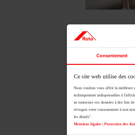
Une perte de la
présent dans le
de toit
Consentement
Pour ne pas nuire à l’i
votre habitation, une fe
Ce site web utilise des co
recours à des vitrages 
vitrage est l’élément qui
Nous voulons vous offrir la meilleure e
techniquement indispensables à l'affich
ne traiterons vos données à des fins de
Un double vitrage est 
révoquer votre consentement à tout mom
comportent une lame d’a
les détails".
est un excellent isolant
Mentions légales
|
Protection des do
par s’échapper, ce qui