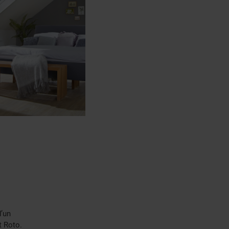
d’un
t Roto.