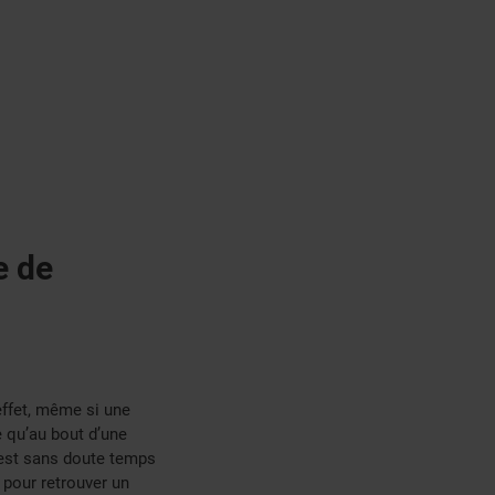
e de
effet, même si une
re qu’au bout d’une
 est sans doute temps
 pour retrouver un