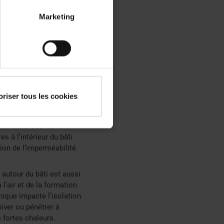
Marketing
 de la fenêtre de
oriser tous les cookies
être en bois ou en PVC.
il se dégrade à cause des
 des moisissures
es à l’intérieur du bâti
ion de l’imperméabilité.
 autour du bâti est aussi
 l’air et de la formation
ique impacte l’isolation
hiver ou pénétrer à
e fortes chaleurs.