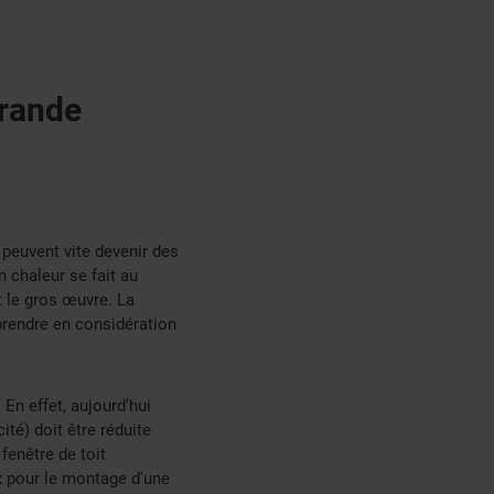
grande
 peuvent vite devenir des
n chaleur se fait au
et le gros œuvre. La
prendre en considération
 En effet, aujourd’hui
té) doit être réduite
fenêtre de toit
ux pour le montage d'une