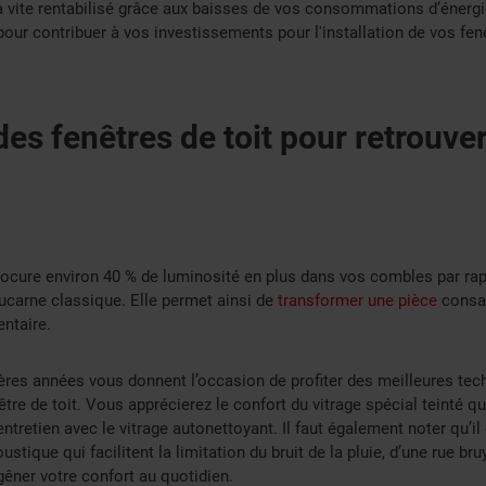
a vite rentabilisé grâce aux baisses de vos consommations d’énergie.
 pour contribuer à vos investissements pour l'installation de vos fenê
es fenêtres de toit pour retrouve
procure environ 40 % de luminosité en plus dans vos combles par rap
carne classique. Elle permet ainsi de
transformer une pièce
consa
ntaire.
ères années vous donnent l’occasion de profiter des meilleures tec
re de toit. Vous apprécierez le confort du vitrage spécial teinté qui
entretien avec le vitrage autonettoyant. Il faut également noter qu’il
stique qui facilitent la limitation du bruit de la pluie, d’une rue bru
gêner votre confort au quotidien.