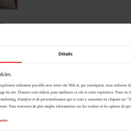
 lame d’air ou du gaz
 vitrage de votre fenêtre
Détails
solation thermique et acoustique de
nêtre de toit nécessite d’avoir
okies.
spécifiques (double ou triple). Or le
 vieillit le plus vite sur une fenêtre.
xpérience utilisateur possible avec notre site Web et, par conséquent, nous utilisons d
age du site. D'autres sont utilisés pour améliorer ce site et votre expérience. Nous ne
 marketing, d'analyse et de personnalisation que si vous y consentez en cliquant sur "
composé de deux vitres qui
ent. Vous trouverez de plus amples informations sur les cookies et les options de per
ir ou du gaz entre elles, car l’air
. Mais avec le temps, ce gaz finit
nnées
 a pour conséquence de diminuer