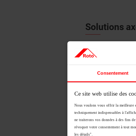
Solutions ax
Notre engagement se trad
la sécurité pour le fabri
long du processus de créa
Consentement
Ce site web utilise des co
Nous voulons vous offrir la meilleure e
techniquement indispensables à l'affich
ne traiterons vos données à des fins de
révoquer votre consentement à tout mom
les détails".