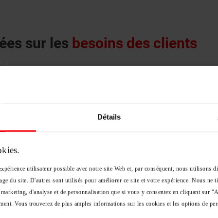
ées sur les
besoins des clients
uit par la création de bénéfices durables et tangibles, avec une pr
cant, le client et l'écosystème environnant. La
qualité de nos produit
tion de valeur, ainsi que tout au long du cycle de vie des produits.
Détails
okies.
xpérience utilisateur possible avec notre site Web et, par conséquent, nous utilisons d
age du site. D'autres sont utilisés pour améliorer ce site et votre expérience. Nous ne
 marketing, d'analyse et de personnalisation que si vous y consentez en cliquant sur "
ent. Vous trouverez de plus amples informations sur les cookies et les options de per