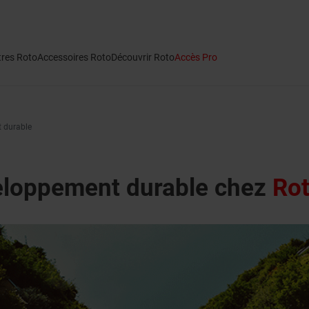
tres Roto
Accessoires Roto
Découvrir Roto
Accès Pro
 durable
eloppement durable chez
Rot