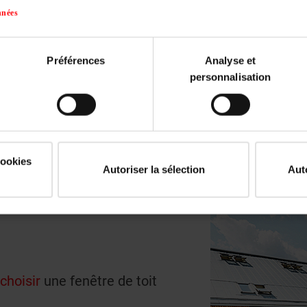
nnées
Optimisation en conso
Des fenetres de toit à haute effic
Préférences
Analyse et
avec la meilleure valeur Uw
personnalisation
cookies
Autoriser la sélection
Aut
choisir
une fenêtre de toit