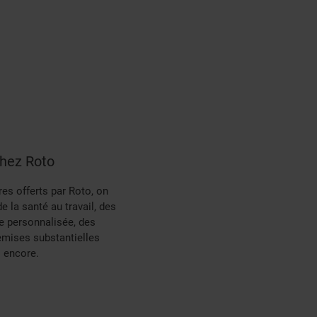
chez Roto
es offerts par Roto, on
la santé au travail, des
e personnalisée, des
emises substantielles
s encore.