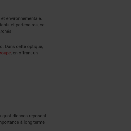
e et environnementale.
ents et partenaires, ce
archés.
o. Dans cette optique,
roupe
, en offrant un
ns quotidiennes reposent
importance à long terme