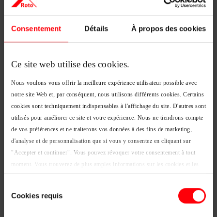
Code postal
*
Consentement
Détails
À propos des cookies
Ville
*
Ce site web utilise des cookies.
Nous voulons vous offrir la meilleure expérience utilisateur possible avec
notre site Web et, par conséquent, nous utilisons différents cookies. Certains
cookies sont techniquement indispensables à l'affichage du site. D'autres sont
J'ai lu la
politique de confidentialité
et l'accepte
*
utilisés pour améliorer ce site et votre expérience. Nous ne tiendrons compte
de vos préférences et ne traiterons vos données à des fins de marketing,
1. Veuillez remplir tous les champs marqués d'un *
d'analyse et de personnalisation que si vous y consentez en cliquant sur
2. En cliquant sur "Envoyer", vous recevrez une offre gratuite
"Accepter et continuer". Vous pouvez révoquer votre consentement à tout
et sans engagement.
moment. Vous trouverez de plus amples informations sur les cookies et les
options de personnalisation sous le bouton "Afficher les détails".
Sélection
Mentions légales
|
Protection des données
Question suivante
Cookies requis
du
consentement