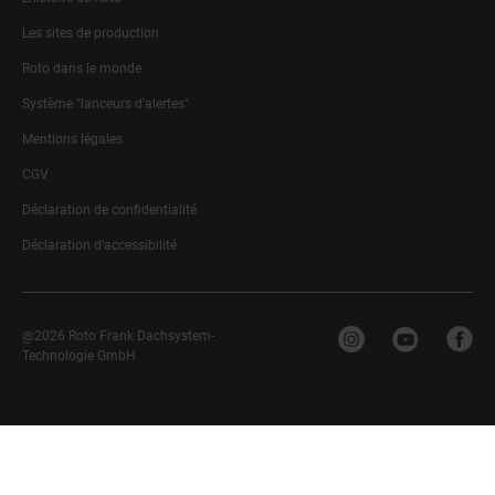
Les sites de production
Roto dans le monde
Système "lanceurs d'alertes"
Mentions légales
CGV
Déclaration de confidentialité
Déclaration d'accessibilité
@2026 Roto Frank Dachsystem-
Technologie GmbH