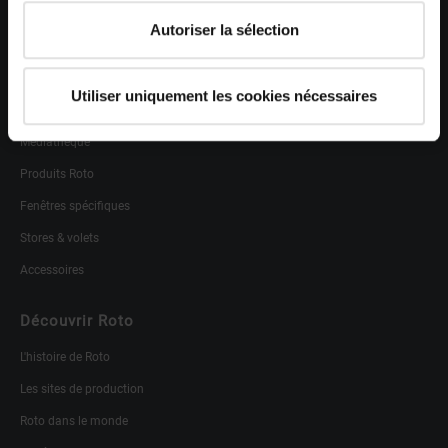
Service après-vente
Autoriser la sélection
Professionels
Utiliser uniquement les cookies nécessaires
Partenariat
Médiathèque
Produits Roto
Fenêtres spécifiques
Stores & volets
Accessoires
Découvrir Roto
L'histoire de Roto
Les sites de production
Roto dans le monde