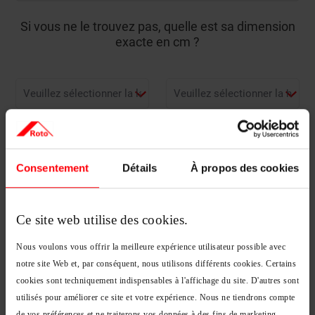
Si vous ne le trouvez pas, quelle est sa dimension
exacte en cm ?
Je n'ai pas cette information
Consentement
Détails
À propos des cookies
Étape suivante
Ce site web utilise des cookies.
Nous voulons vous offrir la meilleure expérience utilisateur possible avec
notre site Web et, par conséquent, nous utilisons différents cookies. Certains
cookies sont techniquement indispensables à l'affichage du site. D'autres sont
utilisés pour améliorer ce site et votre expérience. Nous ne tiendrons compte
de vos préférences et ne traiterons vos données à des fins de marketing,