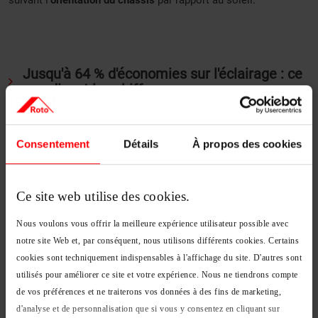
Jusqu'à 64 % d'économies sur l'éclairage : ce
que disent les chiffres
L'apport lumineux d'un puits de lumière se mesure en
lux
, et les
Consentement
Détails
À propos des cookies
besoins varient selon l'usage de la pièce : 100 à 150 lux
suffisent pour un couloir, 300 à 500 lux sont recommandés
dans une salle de bains ou un bureau, tandis qu'un atelier
Ce site web utilise des cookies.
nécessite généralement 500 lux ou davantage. Les fabricants
de conduits de lumière indiquent que l'
éclairage naturel
peut
Nous voulons vous offrir la meilleure expérience utilisateur possible avec
permettre de
réduire jusqu'à 64 % la consommation électrique
notre site Web et, par conséquent, nous utilisons différents cookies. Certains
consacrée à l'éclairage lorsque les conditions d'installation
cookies sont techniquement indispensables à l'affichage du site. D'autres sont
sont favorables et que les occupants limitent le recours aux
utilisés pour améliorer ce site et votre expérience. Nous ne tiendrons compte
luminaires en journée. Cette valeur correspond à un maximum
de vos préférences et ne traiterons vos données à des fins de marketing,
observé dans certaines configurations et dépend de nombreux
d'analyse et de personnalisation que si vous y consentez en cliquant sur
paramètres : orientation de la toiture, ensoleillement,