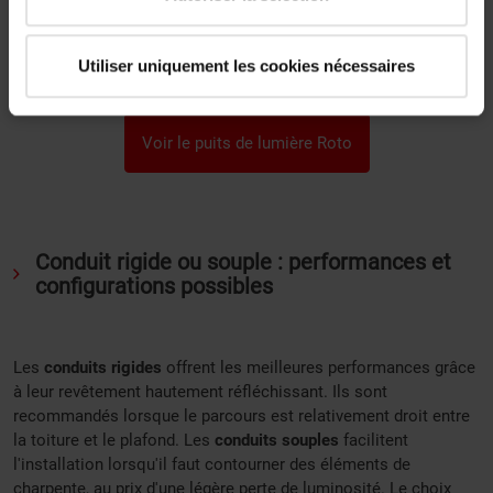
Envie d'éclairer une pièce éloignée des combles grâce à un
Utiliser uniquement les cookies nécessaires
conduit performant ? Découvrez le puits de lumière Roto.
Voir le puits de lumière Roto
Conduit rigide ou souple : performances et
configurations possibles
Les
conduits rigides
offrent les meilleures performances grâce
à leur revêtement hautement réfléchissant. Ils sont
recommandés lorsque le parcours est relativement droit entre
la toiture et le plafond. Les
conduits souples
facilitent
l'installation lorsqu'il faut contourner des éléments de
charpente, au prix d'une légère perte de luminosité. Le choix