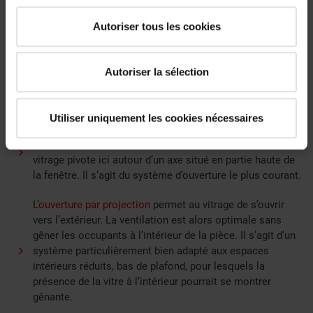
mesure, selon vos contraintes. Il est également possible
d’associer différentes ouvertures en duo ou en trio pour obtenir
Autoriser tous les cookies
un effet verrière. Le rendu est alors particulièrement élégant.
Autoriser la sélection
Les fenêtres de toit s’accompagnent, par ailleurs, de différents
systèmes d’ouverture :
Utiliser uniquement les cookies nécessaires
L’
ouverture par rotation
offre une bonne aération, une
entrée de lumière optimale, même en position ouverte. Le
vitrage pivote ici autour d’un axe situé en partie haute de
la fenêtre. Il s’agit du système d’ouverture le plus courant.
L’
ouverture par projection
permet au vitrage de s’ouvrir
vers l’extérieur. La ventilation est alors optimale sans
gêner les occupants à l’intérieur de la pièce. Il s’agit d’un
système particulièrement bien adapté aux espaces
intérieurs réduits, bas de plafond, pour lesquels la
présence de la vitre à l’intérieur pourrait se montrer
gênante.