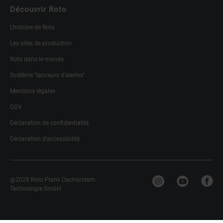
Découvrir Roto
L'histoire de Roto
Les sites de production
Roto dans le monde
Système "lanceurs d'alertes"
Mentions légales
CGV
Déclaration de confidentialité
Déclaration d'accessibilité
@2026 Roto Frank Dachsystem-
Technologie GmbH