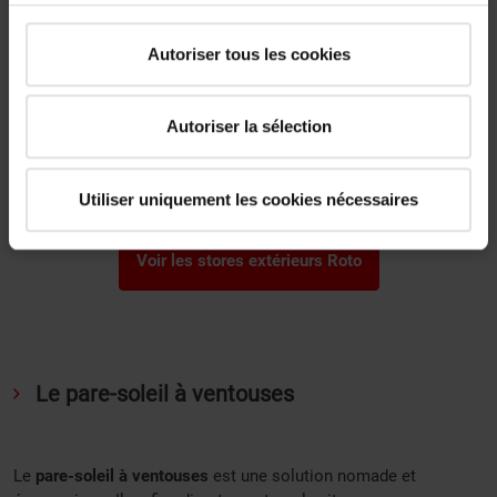
guidage latéral garantit une
tenue optimale
même par vent
modéré, et ils fonctionnent fenêtre ouverte ou fermée.
Autoriser tous les cookies
Autoriser la sélection
Découvrez la gamme de stores extérieurs Roto, compatibles
avec vos fenêtres de toit.
Utiliser uniquement les cookies nécessaires
Voir les stores extérieurs Roto
Le pare-soleil à ventouses
Le
pare-soleil à ventouses
est une solution nomade et