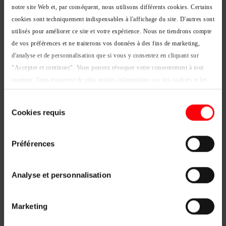
notre site Web et, par conséquent, nous utilisons différents cookies. Certains
Votre environnement est bruyant ? Obtenez un devis pour une
cookies sont techniquement indispensables à l'affichage du site. D'autres sont
fenêtre de toit adaptée à vos besoins.
utilisés pour améliorer ce site et votre expérience. Nous ne tiendrons compte
de vos préférences et ne traiterons vos données à des fins de marketing,
d'analyse et de personnalisation que si vous y consentez en cliquant sur
Obtenir un devis
"Accepter et continuer". Vous pouvez révoquer votre consentement à tout
moment. Vous trouverez de plus amples informations sur les cookies et les
options de personnalisation sous le bouton "Afficher les détails".
Sélection
Mentions légales
|
Protection des données
Cookies requis
du
Comment choisir une fenêtre
consentement
de toit performante sur le plan
Préférences
phonique
Analyse et personnalisation
L'indice Rw : l'indicateur clé pour mesurer
Marketing
l'isolation phonique d'une fenêtre