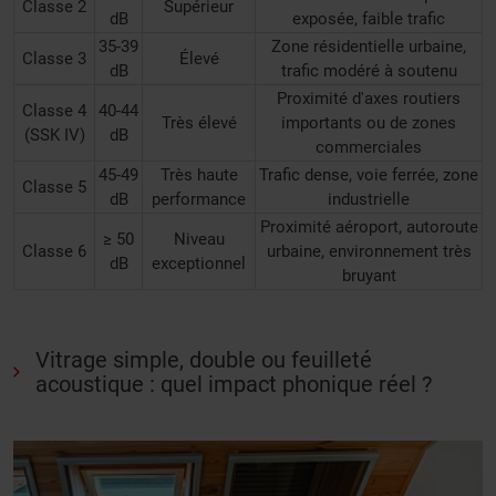
Classe 2
Supérieur
dB
exposée, faible trafic
35-39
Zone résidentielle urbaine,
Classe 3
Élevé
dB
trafic modéré à soutenu
Proximité d'axes routiers
Classe 4
40-44
Très élevé
importants ou de zones
(SSK IV)
dB
commerciales
45-49
Très haute
Trafic dense, voie ferrée, zone
Classe 5
dB
performance
industrielle
Proximité aéroport, autoroute
≥ 50
Niveau
Classe 6
urbaine, environnement très
dB
exceptionnel
bruyant
Vitrage simple, double ou feuilleté
acoustique : quel impact phonique réel ?