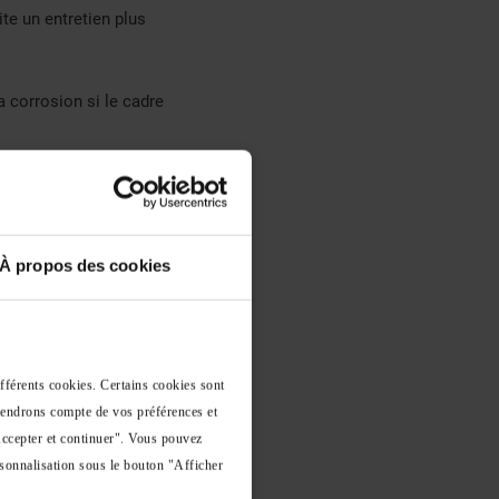
te un entretien plus
a corrosion si le cadre
d’entretien et la
n instable. Il est donc
À propos des cookies
 charnières et ressorts
er les à-coups ou
errer avec le temps. Les
ifférents cookies. Certains cookies sont
e de glissade. Enfin, le
ertes de chaleur. Une
 tiendrons compte de vos préférences et
 une mauvaise utilisation
Accepter et continuer". Vous pouvez
sonnalisation sous le bouton "Afficher