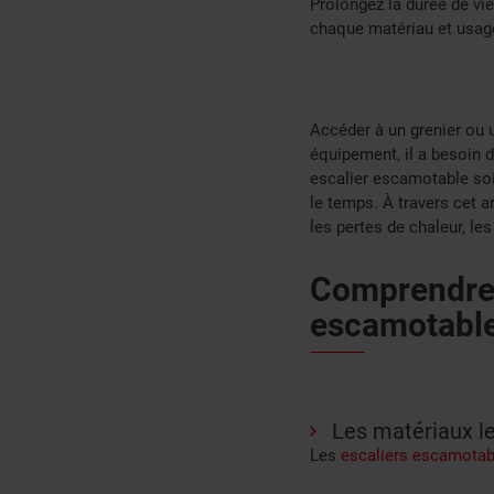
Prolongez la durée de vie
chaque matériau et usag
Accéder à un grenier ou 
équipement, il a besoin d’
escalier escamotable so
le temps. À travers cet a
les pertes de chaleur, l
Comprendre l
escamotabl
Les matériaux le
Les
escaliers escamotab