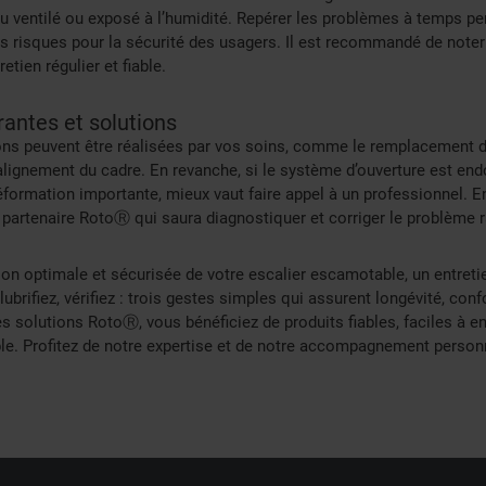
eu ventilé ou exposé à l’humidité. Repérer les problèmes à temps pe
s risques pour la sécurité des usagers. Il est recommandé de noter 
etien régulier et fiable.
antes et solutions
s peuvent être réalisées par vos soins, comme le remplacement d’
alignement du cadre. En revanche, si le système d’ouverture est e
éformation importante, mieux vaut faire appel à un professionnel. E
r partenaire RotoⓇ qui saura diagnostiquer et corriger le problème 
tion optimale et sécurisée de votre escalier escamotable, un entreti
ubrifiez, vérifiez : trois gestes simples qui assurent longévité, conf
s solutions RotoⓇ, vous bénéficiez de produits fiables, faciles à e
le. Profitez de notre expertise et de notre accompagnement person