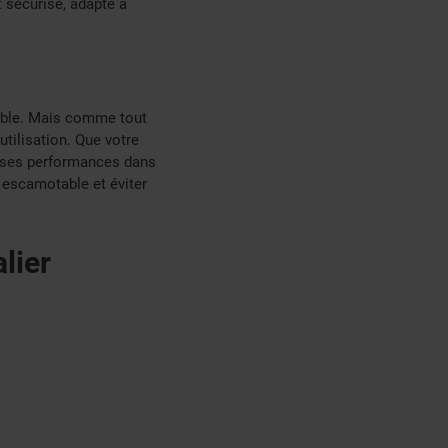
t sécurisé, adapté à
table. Mais comme tout
utilisation. Que votre
r ses performances dans
r escamotable et éviter
lier