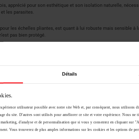
is, apprécié pour son esthétique et son isolation naturelle, nécessi
 et les parasites.
 pour les échelles pliantes, est quant à lui robuste mais sensible à l
n’est pas bien protégé.
 donc un impact direct sur les méthodes de nettoyage, la fréquence 
un cadre en bois mal entretenu peut se déformer, rendant l’installatio
tes d’entretien au type de matériau.
Détails
les à surveiller
nt soumis à une usure fréquente dans un escalier escamotable. Les
rent la maniabilité de l’échelle et doivent rester souples pour évit
okies.
tion, surtout à la jonction entre la trappe et le sol, peuvent se dess
xpérience utilisateur possible avec notre site Web et, par conséquent, nous utilisons d
es sont antidérapantes, doivent être vérifiées pour éviter tout risqu
ement aligné pour garantir une fermeture hermétique et limiter les p
age du site. D'autres sont utilisés pour améliorer ce site et votre expérience. Nous ne
ulière permet d’intervenir rapidement et de prévenir tout danger lié à
 marketing, d'analyse et de personnalisation que si vous y consentez en cliquant sur "
ent. Vous trouverez de plus amples informations sur les cookies et les options de per