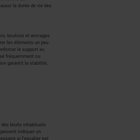
 aussi la durée de vie des
 vis, boulons et ancrages
errer les éléments un peu
enforcer le support au
ilisé fréquemment ou
n garantit la stabilité,
, des bruits inhabituels
 peuvent indiquer un
saire si l’escalier est