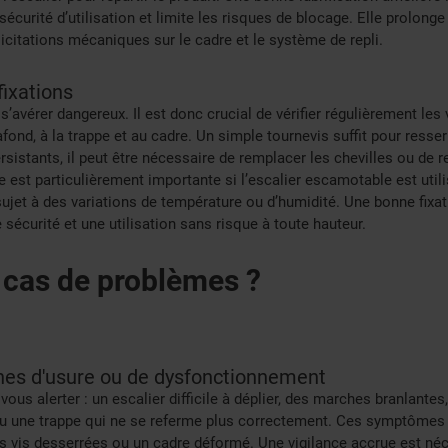
sécurité d’utilisation et limite les risques de blocage. Elle prolonge
llicitations mécaniques sur le cadre et le système de repli.
fixations
 s’avérer dangereux. Il est donc crucial de vérifier régulièrement les
plafond, à la trappe et au cadre. Un simple tournevis suffit pour ress
rsistants, il peut être nécessaire de remplacer les chevilles ou de r
pe est particulièrement importante si l’escalier escamotable est ut
ujet à des variations de température ou d’humidité. Une bonne fixatio
sécurité et une utilisation sans risque à toute hauteur.
 cas de problèmes ?
ignes d'usure ou de dysfonctionnement
ous alerter : un escalier difficile à déplier, des marches branlantes
ou une trappe qui ne se referme plus correctement. Ces symptômes
vis desserrées ou un cadre déformé. Une vigilance accrue est néces