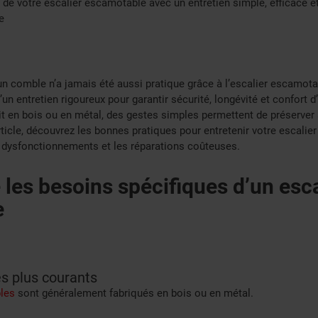
 de votre escalier escamotable avec un entretien simple, efficace e
e
un comble n’a jamais été aussi pratique grâce à l’escalier escamo
un entretien rigoureux pour garantir sécurité, longévité et confort d’
it en bois ou en métal, des gestes simples permettent de préserve
rticle, découvrez les bonnes pratiques pour entretenir votre escalie
es dysfonctionnements et les réparations coûteuses.
es besoins spécifiques d’un esca
e
s plus courants
les
sont généralement fabriqués en bois ou en métal.