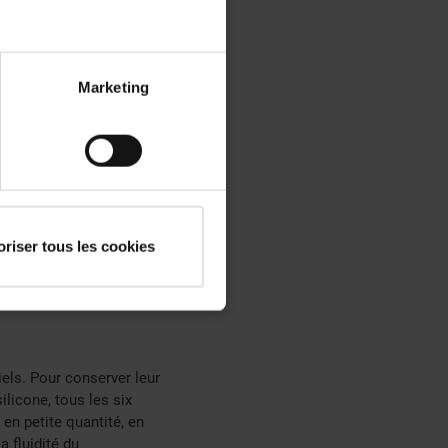
Marketing
our un escalier bois,
ernis ou le matériau. Pour
 poussière et les
oriser tous les cookies
ne fois par trimestre. En
if est d’éviter
ouverture et fermeture.
els. Pour conserver leur
ilicone, tous les six
 en petite quantité, en
a fluidité du