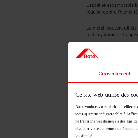
L’escalier escamotable bo
régulier contre l’humidité
Le métal, souvent utilisé
ou le système de trappe 
Le choix des matériaux a
durabilité. Par exemple, 
crucial d’adapter les ges
Consentement
Les points sensib
Plusieurs composants so
du système de pliage assu
Ce site web utilise des co
blocages. Les vis de fixa
Nous voulons vous offrir la meilleure e
marches, notamment si ell
cadre doit rester parfait
techniquement indispensables à l'affich
vérification visuelle rég
ne traiterons vos données à des fins de
de l’escalier.
révoquer votre consentement à tout mom
les détails".