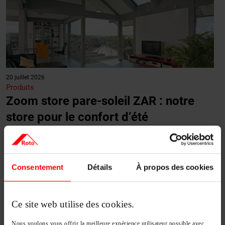
20 juillet 2026
Produits
Zoom store pare-soleil ZAR : notre
store pour le confort d’été
Si les stores occultants intérieurs et les volets roulants sont
souvent associés aux fenêtres de toit, il existe d'autres
solutions pour réduire le…
Consentement
Détails
À propos des cookies
Lire la suite…
Ce site web utilise des cookies.
Nous voulons vous offrir la meilleure expérience utilisateur possible avec