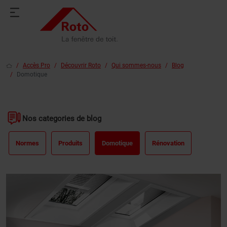
Accès Pro
Découvrir Roto
Qui sommes-nous
Blog
Domotique
Nos categories de blog
Normes
Produits
Domotique
Rénovation