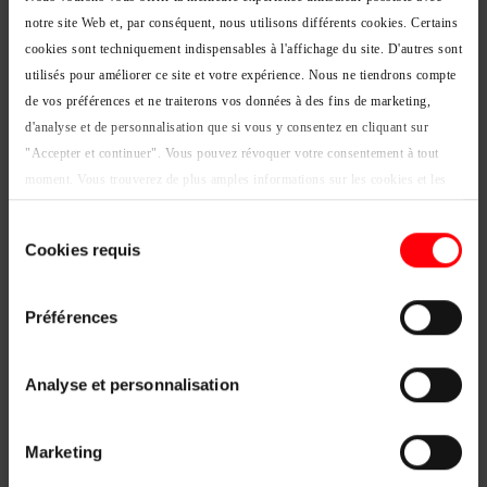
notre site Web et, par conséquent, nous utilisons différents cookies. Certains
cookies sont techniquement indispensables à l'affichage du site. D'autres sont
utilisés pour améliorer ce site et votre expérience. Nous ne tiendrons compte
de vos préférences et ne traiterons vos données à des fins de marketing,
d'analyse et de personnalisation que si vous y consentez en cliquant sur
"Accepter et continuer". Vous pouvez révoquer votre consentement à tout
11 juin 2026
Normes
moment. Vous trouverez de plus amples informations sur les cookies et les
Marquage CE des fenêtres de toit :
options de personnalisation sous le bouton "Afficher les détails".
Sélection
Mentions légales
|
Protection des données
obligations, certification et ce que ça
Cookies requis
du
garantit
consentement
Devenu obligatoire dans le domaine des fenêtres de toit, le
Préférences
marquage CE est une condition indispensable pour
l'installation et la vente de ce produit…
Analyse et personnalisation
Lire la suite…
Marketing